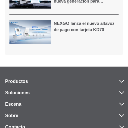
nueva generación para
comercios modernos
NEXGO lanza el nuevo altavoz
de pago con tarjeta KD70
Productos
Soluciones
Escena
Sobre
Contacto