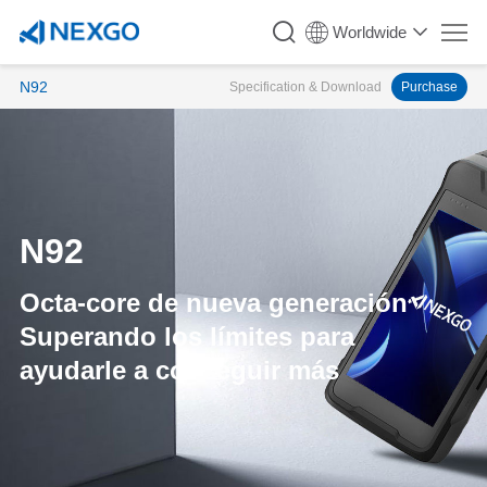
Worldwide
N92
Specification & Download
Purchase
N92
Octa-core de nueva generación
Superando los límites para
ayudarle a conseguir más